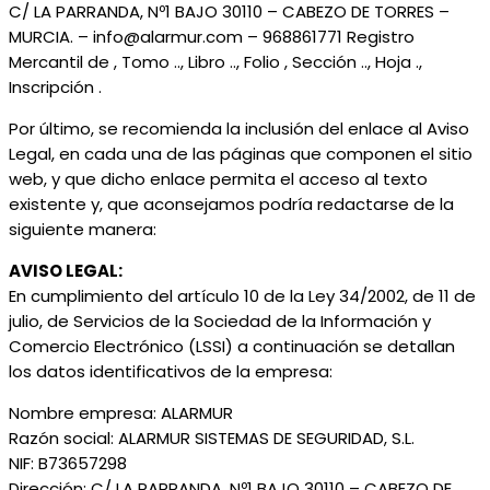
C/ LA PARRANDA, Nº1 BAJO 30110 – CABEZO DE TORRES –
MURCIA. – info@alarmur.com – 968861771 Registro
Mercantil de , Tomo .., Libro .., Folio , Sección .., Hoja .,
Inscripción .
Por último, se recomienda la inclusión del enlace al Aviso
Legal, en cada una de las páginas que componen el sitio
web, y que dicho enlace permita el acceso al texto
existente y, que aconsejamos podría redactarse de la
siguiente manera:
AVISO LEGAL:
En cumplimiento del artículo 10 de la Ley 34/2002, de 11 de
julio, de Servicios de la Sociedad de la Información y
Comercio Electrónico (LSSI) a continuación se detallan
los datos identificativos de la empresa:
Nombre empresa: ALARMUR
Razón social: ALARMUR SISTEMAS DE SEGURIDAD, S.L.
NIF: B73657298
Dirección: C/ LA PARRANDA, Nº1 BAJO 30110 – CABEZO DE