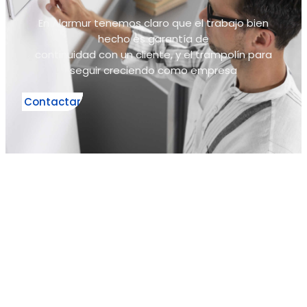
En Alarmur tenemos claro que el trabajo bien
hecho es garantía de
continuidad con un cliente, y el trampolín para
seguir creciendo como empresa
Contactar